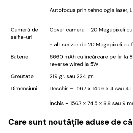
Autofocus prin tehnologia laser, L
Cameră de
Cover camera – 20 Megapixeli cu 
selfie-uri
+ alt senzor de 20 Megapixeli cu f
Baterie
6660 mAh cu încărcare pe fir la 8
reverse wired la 5W
Greutate
219 gr. sau 224 gr.
Dimensiuni
Deschis – 156.7 x 145.6 x 4 sau 4.
Închis – 156.7 x 74.5 x 8.8 sau 9 
C
are sunt noutățile aduse de c