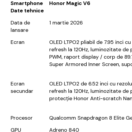
Smartphone
Honor Magic V6
Date tehnice
Data de
1 martie 2026
lansare
Ecran
OLED LTPO2 pliabil de 7.95 inci cu 
refresh la 120Hz, luminozitate de
PWM, raport display / corp de 89.
Super Armored Inner Screen, sup
Ecran
OLED LTPO2 de 6.52 inci cu rezoluț
secundar
refresh la 120Hz, luminozitate d
protecție Honor Anti-scratch Nan
Procesor
Qualcomm Snapdragon 8 Elite G
GPU
Adreno 840