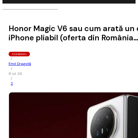
Honor Magic V6 sau cum arată un c
iPhone pliabil (oferta din România…,
Smartphones
/
Emil Dragotă
/
8 iul. 26
/
2