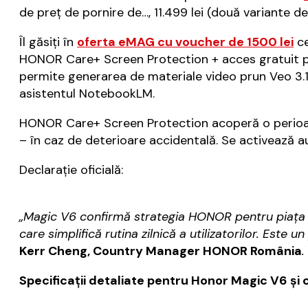
de preț de pornire de…, 11.499 lei (două variante de
Îl găsiți în
oferta eMAG cu voucher de 1500 lei
ce
HONOR Care+ Screen Protection + acces gratuit pe 
permite generarea de materiale video prun Veo 3.1
asistentul NotebookLM.
HONOR Care+ Screen Protection acoperă o perioadă d
– în caz de deterioare accidentală. Se activează a
Declarație oficială:
„Magic V6 confirmă strategia HONOR pentru piața di
care simplifică rutina zilnică a utilizatorilor. Est
Kerr Cheng, Country Manager HONOR România
.
Specificații detaliate pentru Honor Magic V6 și