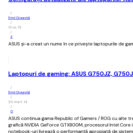
/
Emil Dragotă
/
13 iul. 15
/
3
ASUS și-a creat un nume în ce privește laptopurile de ga
Laptopuri de gaming: ASUS G750JZ, G750
/
Emil Dragotă
/
20 mart. 14
/
0
ASUS continua gama Republic of Gamers / ROG cu alte trei 
grafică NVIDIA GeForce GTX800M, procesorul Intel Core 
notebook-uri livrează o performanță apropiată de sistem