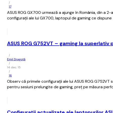
/
17
ASUS ROG GX700 urmează a ajunge în România, din a 2-a p
configurații ale lui GX700, laptopul de gaming ce dispune
ASUS ROG G752VT – gaming la superlativ pe
/
Emil Dragotă
/
14 dec. 15
/
16
Observ că primele configurații ale lui ASUS ROG G752VT s
pentru sesiuni prelungite de gaming, preț pe măsura perf
Configurații actualizate ale laptopurilor 