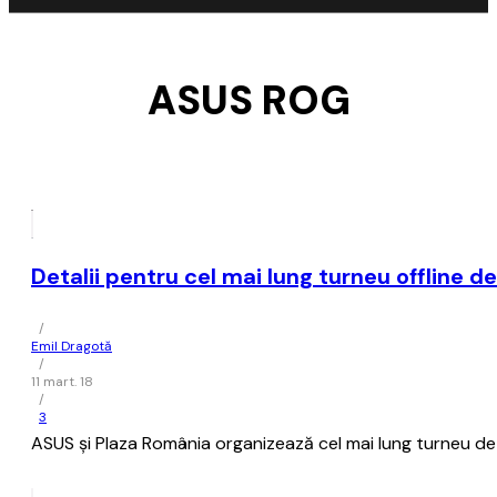
ASUS ROG
Detalii pentru cel mai lung turneu offline
/
Emil Dragotă
/
11 mart. 18
/
3
ASUS și Plaza România organizează cel mai lung turneu de g