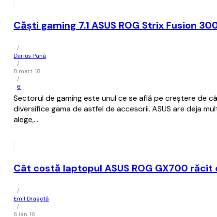
Căști gaming 7.1 ASUS ROG Strix Fusion 30
/
Darius Pană
/
8 mart. 18
/
6
Sectorul de gaming este unul ce se află pe creștere de câ
diversifice gama de astfel de accesorii. ASUS are deja mu
alege,…
Cât costă laptopul ASUS ROG GX700 răcit 
/
Emil Dragotă
/
6 ian. 16