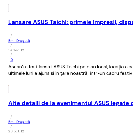
Lansare ASUS Taichi: primele impresii, dispon
/
Emil Dragotă
/
19 dec. 12
/
0
Aseară a fost lansat ASUS Taichi pe plan local, locația al
ultimele luni a ajuns și în țara noastră, într-un cadru festi
Alte detalii de la evenimentul ASUS legate
/
Emil Dragotă
/
26 oct. 12