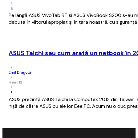
/
6
Pe lângă ASUS VivoTab RT şi ASUS VivoBook S200 s-au mai 
debuta în viitorul apropiat şi în ţara noastră, cu siguranţă
ASUS Taichi sau cum arată un netbook în 2
/
Emil Dragotă
/
4 iun. 12
/
1
ASUS prezintă ASUS Taichi la Computex 2012 din Taiwan. Es
nișă de către ASUS cu ale lor Eee PC. Acum nu o duc prea