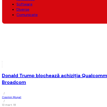
Software
Diverse
Comunicate
Donald Trump blochează achiziţia Qualcomm
Broadcom
/
Cosmin Mușat
/
13 mart. 18