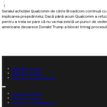
/
7
Serialul achiziţiei Qualcomm de către Broadcom continuă cu
implicarea preşedintelui. Dacă până acum Qualcomm a refuz
pentru a treia se pare că nu va mai există un punct de veder
americane deoarece Donald Trump a blocat întreg procesul d
Termene și Condiții
Politica de Cookies
Politica de Confidențialitate
Termene și Condiții
Politica de Cookies
Politica de Confidențialitate