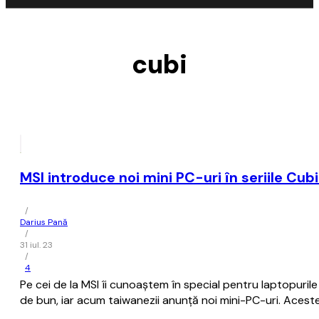
cubi
MSI introduce noi mini PC-uri în seriile Cub
/
Darius Pană
/
31 iul. 23
/
4
Pe cei de la MSI îi cunoaștem în special pentru laptopuril
de bun, iar acum taiwanezii anunță noi mini-PC-uri. Acest