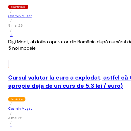
Smartphones
/
Cosmin Mușat
/
9 mai 26
/
4
Digi Mobil, al doilea operator din România după numărul de 
5 noi modele.
Cursul valutar la euro a explodat, astfel că
apropie deja de un curs de 5.3 lei / euro)
Retelistica
/
Cosmin Mușat
/
3 mai 26
/
11