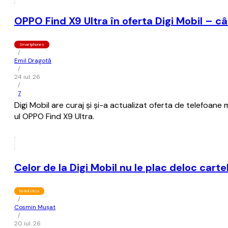
OPPO Find X9 Ultra în oferta Digi Mobil – 
Smartphones
/
Emil Dragotă
/
24 iul. 26
/
7
Digi Mobil are curaj și și-a actualizat oferta de telefoa
ul OPPO Find X9 Ultra.
Celor de la Digi Mobil nu le plac deloc cart
Retelistica
/
Cosmin Mușat
/
20 iul. 26