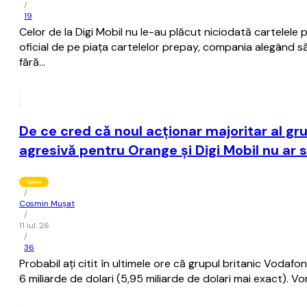
/
19
Celor de la Digi Mobil nu le-au plăcut niciodată cartelele p
oficial de pe piaţa cartelelor prepay, compania alegând 
fără…
De ce cred că noul acţionar majoritar al g
agresivă pentru Orange şi Digi Mobil nu ar s
Opinie
/
Cosmin Mușat
/
11 iul. 26
/
36
Probabil aţi citit în ultimele ore că grupul britanic Voda
6 miliarde de dolari (5,95 miliarde de dolari mai exact). Vor