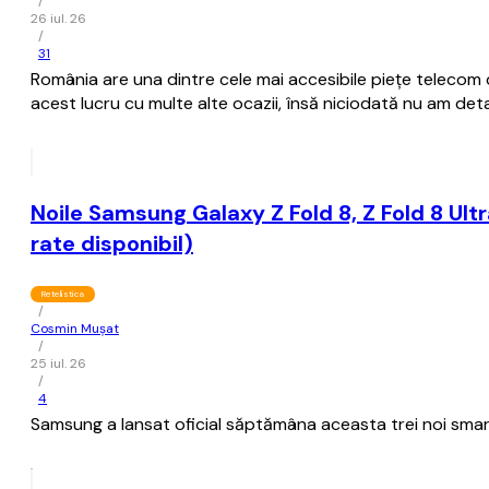
/
26 iul. 26
/
31
România are una dintre cele mai accesibile pieţe telecom di
acest lucru cu multe alte ocazii, însă niciodată nu am deta
Noile Samsung Galaxy Z Fold 8, Z Fold 8 Ultra
rate disponibil)
Retelistica
/
Cosmin Mușat
/
25 iul. 26
/
4
Samsung a lansat oficial săptămâna aceasta trei noi smartp