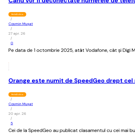
Când vor fi deconectate numerele de telef
Retelistica
/
Cosmin Mușat
/
27 apr. 26
/
0
Pe data de 1 octombrie 2025, atât Vodafone, cât şi Digi Mo
Orange este numit de SpeedGeo drept cel ma
Retelistica
/
Cosmin Mușat
/
20 apr. 26
/
5
Cei de la SpeedGeo au publicat clasamentul cu cei mai buni 