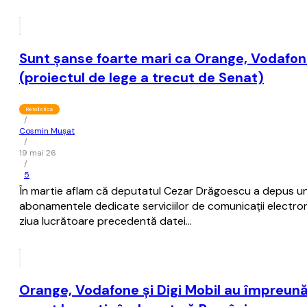
Sunt şanse foarte mari ca Orange, Vodafone 
(proiectul de lege a trecut de Senat)
Retelistica
/
Cosmin Mușat
/
19 mai 26
/
5
În martie aflam că deputatul Cezar Drăgoescu a depus un p
abonamentele dedicate serviciilor de comunicaţii electroni
ziua lucrătoare precedentă datei…
Orange, Vodafone şi Digi Mobil au împreună