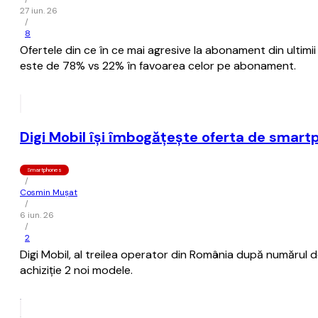
27 iun. 26
/
8
Ofertele din ce în ce mai agresive la abonament din ultimii
este de 78% vs 22% în favoarea celor pe abonament.
Digi Mobil îşi îmbogăţeşte oferta de smart
Smartphones
/
Cosmin Mușat
/
6 iun. 26
/
2
Digi Mobil, al treilea operator din România după numărul de 
achiziţie 2 noi modele.