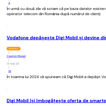
4
În urmă cu două zile vă scriam că pe baza datelor existent
operator telecom din România după numărul de clienţi.
Vodafone depăşeşte Digi Mobil şi devine di
Retelistica
/
Cosmin Mușat
/
13 mai 26
/
18
În toamna lui 2024 vă spuneam că Digi Mobil a depăşit Vod
Digi Mobil îşi îmbogăţeşte oferta de smart