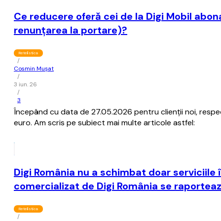
Ce reducere oferă cei de la Digi Mobil abona
renunţarea la portare)?
Retelistica
/
Cosmin Mușat
/
3 iun. 26
/
3
Începând cu data de 27.05.2026 pentru clienţii noi, respec
euro. Am scris pe subiect mai multe articole astfel:
Digi România nu a schimbat doar serviciile î
comercializat de Digi România se raportează
Retelistica
/