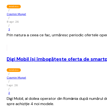
Retelistica
/
Cosmin Mușat
/
8 apr. 26
/
3
Prin natura a ceea ce fac, urmăresc periodic ofertele opera
Digi Mobil îşi îmbogăţeşte oferta de smart
Retelistica
/
Cosmin Mușat
/
1 apr. 26
/
2
Digi Mobil, al doilea operator din România după numărul de 
spre achiziţie 4 noi modele.