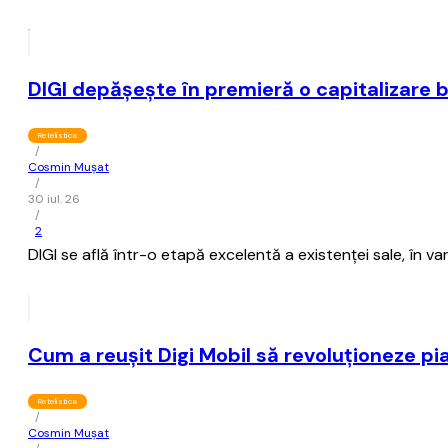
DIGI depăşeşte în premieră o capitalizare b
Retelistica
/
Cosmin Mușat
/
30 iul. 26
/
2
DIGI se află într-o etapă excelentă a existenţei sale, în va
Cum a reuşit Digi Mobil să revoluţioneze pi
Retelistica
/
Cosmin Mușat