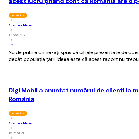
acest lucru ţinând cont că România are o po
Retelistica
/
Cosmin Mușat
/
17 mai 26
/
8
Nu de puţine ori ne-aţi spus că cifrele prezentate de ope
decât populaţia ţării. Ideea este că acest raport nu trebui
Digi Mobil a anunţat numărul de clienţi la m
România
Retelistica
/
Cosmin Mușat
/
15 mai 26
/