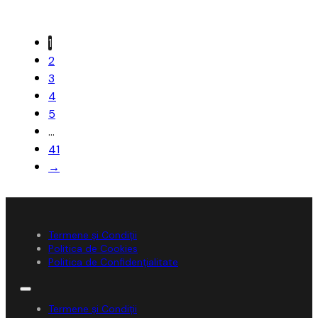
1
2
3
4
5
…
41
→
Termene și Condiții
Politica de Cookies
Politica de Confidențialitate
Termene și Condiții