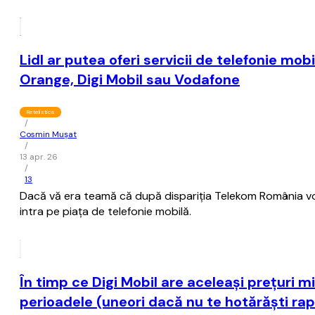
Lidl ar putea oferi servicii de telefonie mo
Orange, Digi Mobil sau Vodafone
Retelistica
/
Cosmin Mușat
/
13 apr. 26
/
13
Dacă vă era teamă că după dispariţia Telekom România vom
intra pe piaţa de telefonie mobilă.
În timp ce Digi Mobil are aceleaşi preţuri m
perioadele (uneori dacă nu te hotărăşti rap