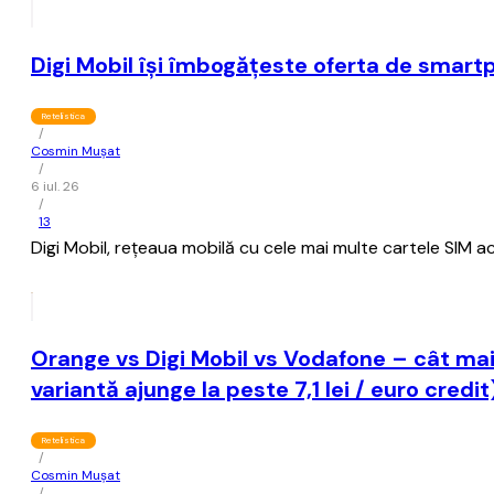
Digi Mobil îşi îmbogăţeste oferta de smart
Retelistica
/
Cosmin Mușat
/
6 iul. 26
/
13
Digi Mobil, reţeaua mobilă cu cele mai multe cartele SIM act
Orange vs Digi Mobil vs Vodafone – cât mai
variantă ajunge la peste 7,1 lei / euro credit
Retelistica
/
Cosmin Mușat
/