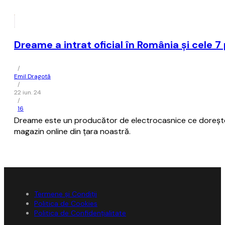
Dreame a intrat oficial în România și cele 
/
Emil Dragotă
/
22 iun. 24
/
16
Dreame este un producător de electrocasnice ce dorește
magazin online din țara noastră.
Termene și Condiții
Politica de Cookies
Politica de Confidențialitate