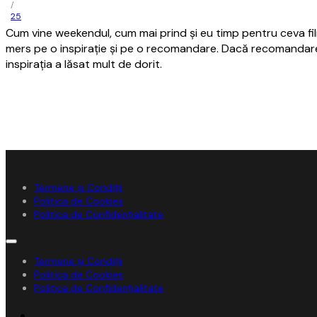
/
25
Cum vine weekendul, cum mai prind şi eu timp pentru ceva f
mers pe o inspiraţie şi pe o recomandare. Dacă recomandare
inspiraţia a lăsat mult de dorit.
Termene și Condiții
Politica de Cookies
Politica de Confidențialitate
Termene și Condiții
Politica de Cookies
Politica de Confidențialitate