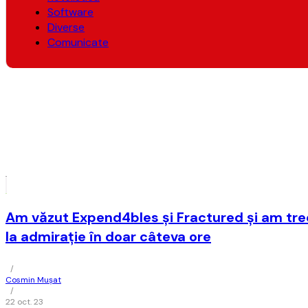
Software
Diverse
Comunicate
Am văzut Expend4bles şi Fractured şi am tre
la admiraţie în doar câteva ore
/
Cosmin Mușat
/
22 oct. 23