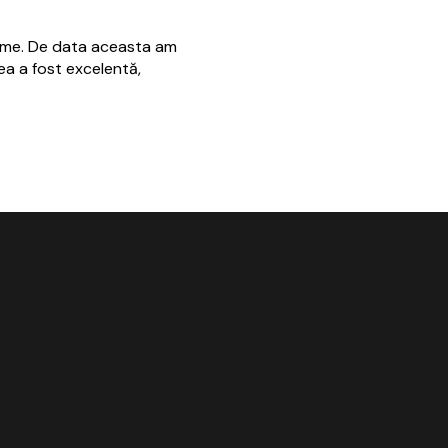
ilme. De data aceasta am
a a fost excelentă,