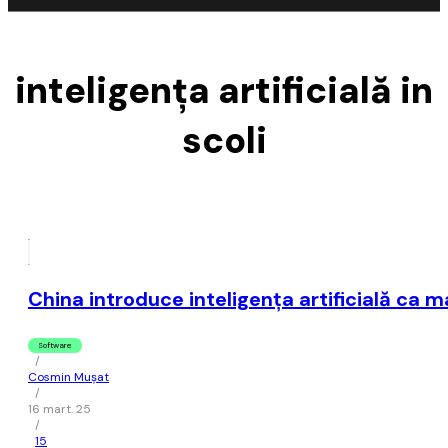
inteligenţa artificială in
scoli
China introduce inteligenţa artificială ca ma
Software
/
Cosmin Mușat
/
16 mart. 25
/
15