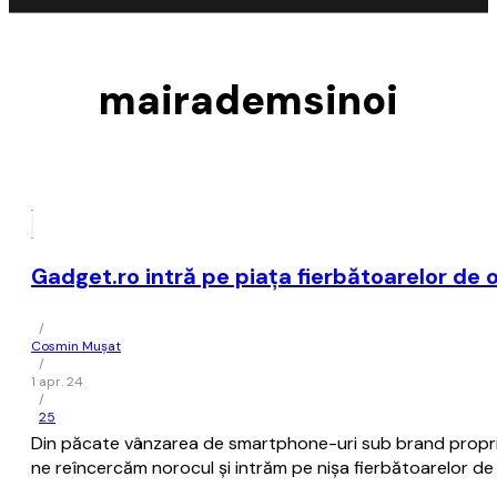
mairademsinoi
Gadget.ro intră pe piaţa fierbătoarelor de 
/
Cosmin Mușat
/
1 apr. 24
/
25
Din păcate vânzarea de smartphone-uri sub brand propriu
ne reîncercăm norocul şi intrăm pe nişa fierbătoarelor de