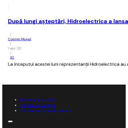
După lungi aşteptări, Hidroelectrica a lansa
/
Cosmin Mușat
/
1 apr. 23
/
32
La începutul acestei luni reprezentanţii Hidroelectrica au 
Termene și Condiții
Politica de Cookies
Politica de Confidențialitate