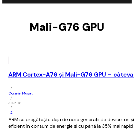
Mali-G76 GPU
ARM Cortex-A76 şi Mali-G76 GPU – câteva s
/
Cosmin Mușat
/
3 iun. 18
/
2
ARM se pregăteşte deja de noile generaţii de device-uri 
eficient în consum de energie şi cu până la 35% mai r