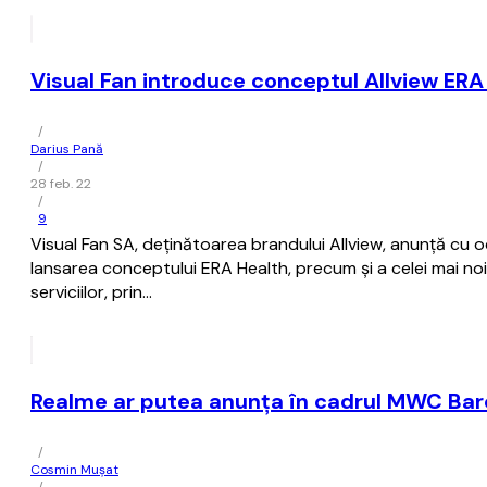
Visual Fan introduce conceptul Allview ER
/
Darius Pană
/
28 feb. 22
/
9
Visual Fan SA, deținătoarea brandului Allview, anunță cu o
lansarea conceptului ERA Health, precum și a celei mai noi
serviciilor, prin…
Realme ar putea anunţa în cadrul MWC Barc
/
Cosmin Mușat