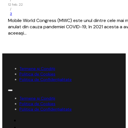
/
12 feb. 22
/
3
Mobile World Congress (MWC) este unul dintre cele mai mar
anulat din cauza pandemiei COVID-19, în 2021 acesta a avut
aceeaşi…
Termene și Condiții
Politica de Cookies
Politica de Confidențialitate
Termene și Condiții
Politica de Cookies
Politica de Confidențialitate