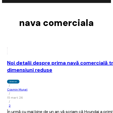
nava comerciala
Noi detalii despre prima navă comercială t
dimensiuni reduse
Diverse
/
Cosmin Mușat
/
15 mart. 26
/
2
În urmă cu mai bine de un an vă scriam că Hyundai a prim