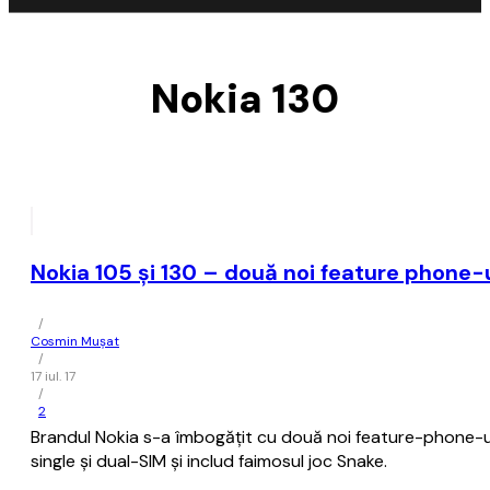
Nokia 130
Nokia 105 şi 130 – două noi feature phone
/
Cosmin Mușat
/
17 iul. 17
/
2
Brandul Nokia s-a îmbogăţit cu două noi feature-phone-uri 
single şi dual-SIM şi includ faimosul joc Snake.