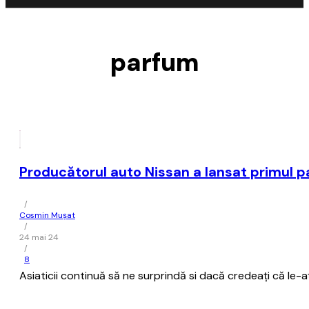
parfum
Producătorul auto Nissan a lansat primul 
/
Cosmin Mușat
/
24 mai 24
/
8
Asiaticii continuă să ne surprindă si dacă credeaţi că le-aţ