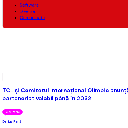
Software
Diverse
Comunicate
TCL și Comitetul Internațional Olimpic anunț
parteneriat valabil până în 2032
Televizoare
/
Darius Pană
/