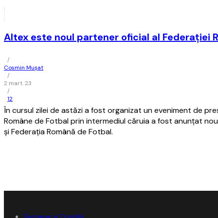
Altex este noul partener oficial al Federaţie
/
Cosmin Mușat
/
2 mart. 23
/
12
În cursul zilei de astăzi a fost organizat un eveniment de pres
Române de Fotbal prin intermediul căruia a fost anunţat noul
şi Federaţia Română de Fotbal.
Termene și Condiții