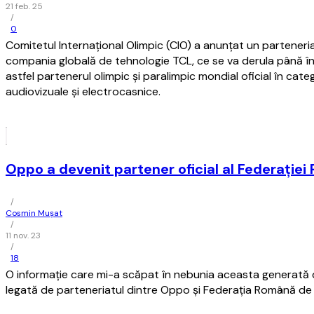
21 feb. 25
/
0
Comitetul Internațional Olimpic (CIO) a anunțat un parteneri
compania globală de tehnologie TCL, ce se va derula până în
astfel partenerul olimpic și paralimpic mondial oficial în ca
audiovizuale și electrocasnice.
Oppo a devenit partener oficial al Federaţie
/
Cosmin Mușat
/
11 nov. 23
/
18
O informaţie care mi-a scăpat în nebunia aceasta generată 
legată de parteneriatul dintre Oppo şi Federaţia Română de 