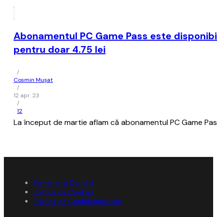
Abonamentul PC Game Pass este disponibil o
pentru doar 4.75 lei
/
Cosmin Mușat
/
12 apr. 23
/
12
La început de martie aflam că abonamentul PC Game Pass 
Termene și Condiții
Politica de Cookies
Politica de Confidențialitate