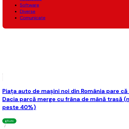
Software
Diverse
Comunicate
Piaţa auto de maşini noi din România pare că î
Dacia parcă merge cu frâna de mână trasă (
peste 40%)
gAuto
/