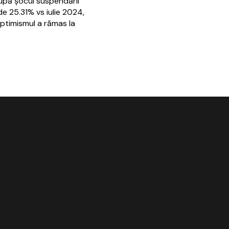
după şocul suspendării
de 25.31% vs iulie 2024,
ptimismul a rămas la