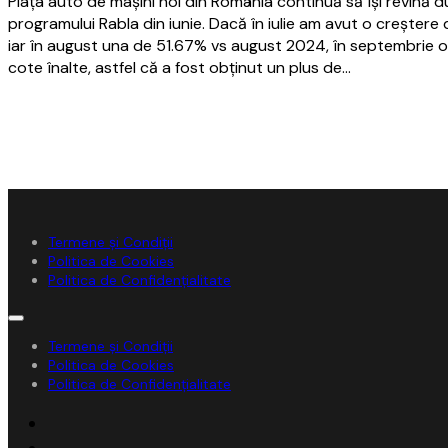
Piaţa auto de maşini noi din România continuă să îşi revină 
programului Rabla din iunie. Dacă în iulie am avut o creştere 
iar în august una de 51.67% vs august 2024, în septembrie o
cote înalte, astfel că a fost obţinut un plus de…
Termene și Condiții
Politica de Cookies
Politica de Confidențialitate
Termene și Condiții
Politica de Cookies
Politica de Confidențialitate