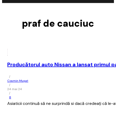
praf de cauciuc
Producătorul auto Nissan a lansat primul 
/
Cosmin Mușat
/
24 mai 24
/
8
Asiaticii continuă să ne surprindă si dacă credeaţi că le-aţ