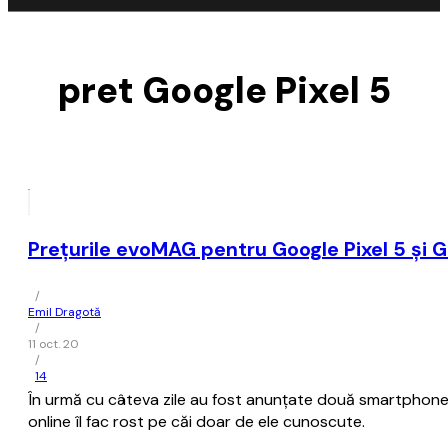
pret Google Pixel 5
Prețurile evoMAG pentru Google Pixel 5 și G
/
Emil Dragotă
/
11 oct. 20
/
14
În urmă cu câteva zile au fost anunțate două smartphone-u
online îl fac rost pe căi doar de ele cunoscute.