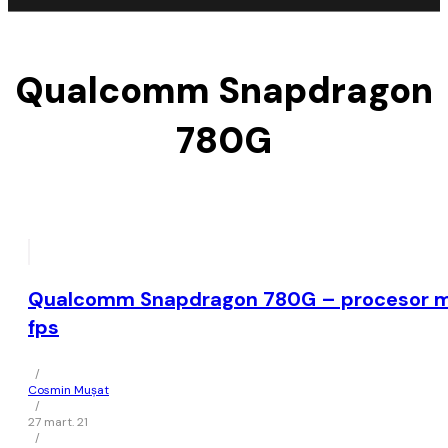
Qualcomm Snapdragon
780G
Qualcomm Snapdragon 780G – procesor mi
fps
/
Cosmin Mușat
/
27 mart. 21
/