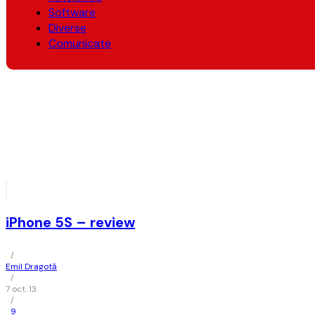
Software
Diverse
Comunicate
iPhone 5S – review
/
Emil Dragotă
/
7 oct. 13
/
9