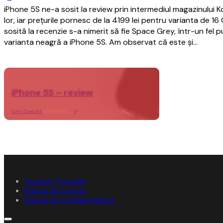
iPhone 5S ne-a sosit la review prin intermediul magazinului Koy
lor, iar prețurile pornesc de la 4199 lei pentru varianta de 1
sosită la recenzie s-a nimerit să fie Space Grey, într-un fel
varianta neagră a iPhone 5S. Am observat că este și…
iPhone 5S – review
Emil Dragotă
,
07/10/2013,
9
Termene și Condiții
Politica de Cookies
Politica de Confidențialitate