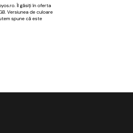
os.ro. Îl găsiți în oferta
6 GB. Versiunea de culoare
 putem spune că este