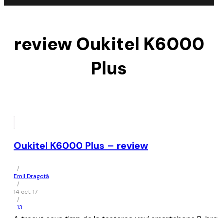
review Oukitel K6000
Plus
Oukitel K6000 Plus – review
/
Emil Dragotă
/
14 oct. 17
/
13