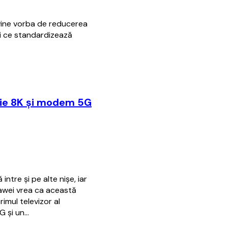
vine vorba de reducerea
gi ce standardizează
ţie 8K şi modem 5G
ntre şi pe alte nişe, iar
uawei vrea ca această
rimul televizor al
G şi un…