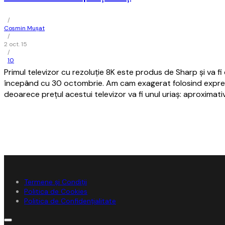
/
Cosmin Mușat
/
2 oct. 15
/
10
Primul televizor cu rezoluţie 8K este produs de Sharp şi va fi d
începând cu 30 octombrie. Am cam exagerat folosind expresi
deoarece preţul acestui televizor va fi unul uriaş: aproximati
Termene și Condiții
Politica de Cookies
Politica de Confidențialitate