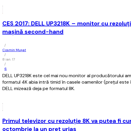
CES 2017: DELL UP3218K – monitor cu rezoluţi
maşină second-hand
/
Cosmin Mușat
/
8 ian. 17
/
6
DELL UP3218K este cel mai nou monitor al producătorului am
formatul 4K abia intră timid în casele oamenilor (preţul este 
DELL mizează deja pe formatul 8K.
Primul televizor cu rezoluţie 8K va putea fi 
octombrie la un preţ uriaş