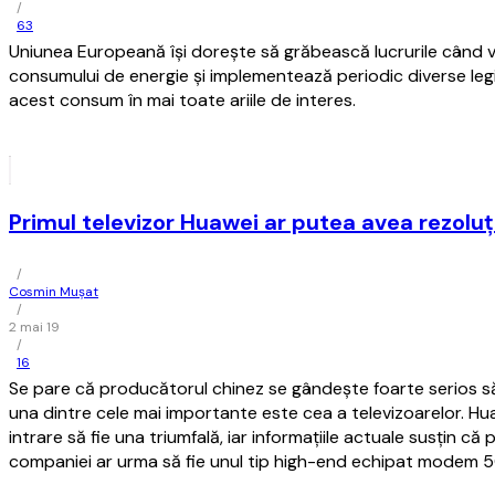
/
63
Uniunea Europeană îşi doreşte să grăbească lucrurile când 
consumului de energie şi implementează periodic diverse le
acest consum în mai toate ariile de interes.
Primul televizor Huawei ar putea avea rezolu
/
Cosmin Mușat
/
2 mai 19
/
16
Se pare că producătorul chinez se gândeşte foarte serios să i
una dintre cele mai importante este cea a televizoarelor. H
intrare să fie una triumfală, iar informaţiile actuale susţin că p
companiei ar urma să fie unul tip high-end echipat modem 5