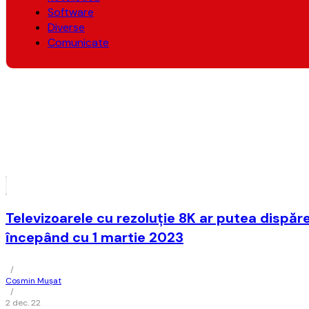
Software
Diverse
Comunicate
Televizoarele cu rezoluţie 8K ar putea dispăr
începând cu 1 martie 2023
/
Cosmin Mușat
/
2 dec. 22