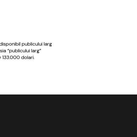
isponibil publicului larg
a “publicului larg”
v 133.000 dolari.