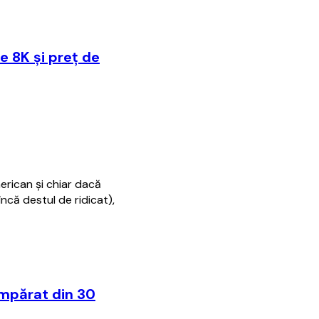
e 8K şi preţ de
erican şi chiar dacă
încă destul de ridicat),
cumpărat din 30