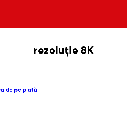
rezoluţie 8K
ea de pe piaţă