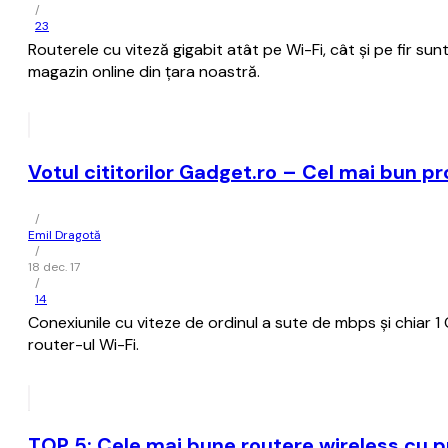
/
23
Routerele cu viteză gigabit atât pe Wi-Fi, cât și pe fir sunt
magazin online din țara noastră.
Votul cititorilor Gadget.ro – Cel mai bun p
/
Emil Dragotă
/
18 dec. 17
/
14
Conexiunile cu viteze de ordinul a sute de mbps și chiar 1
router-ul Wi-Fi.
TOP 5: Cele mai bune routere wireless cu p