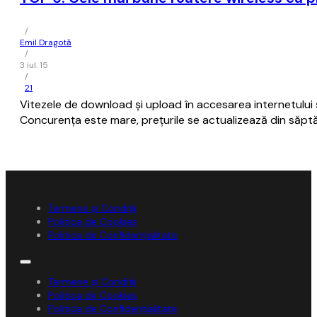
/
Emil Dragotă
/
3 iul. 15
/
21
Vitezele de download și upload în accesarea internetului și
Concurența este mare, prețurile se actualizează din să
Termene și Condiții
Politica de Cookies
Politica de Confidențialitate
Termene și Condiții
Politica de Cookies
Politica de Confidențialitate