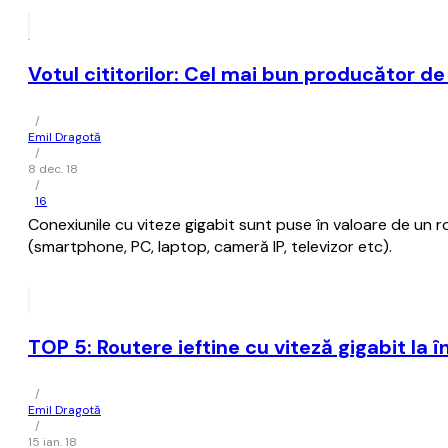
Votul cititorilor: Cel mai bun producător de
/
Emil Dragotă
/
8 dec. 18
/
16
Conexiunile cu viteze gigabit sunt puse în valoare de un
(smartphone, PC, laptop, cameră IP, televizor etc).
TOP 5: Routere ieftine cu viteză gigabit la 
/
Emil Dragotă
/
15 ian. 18