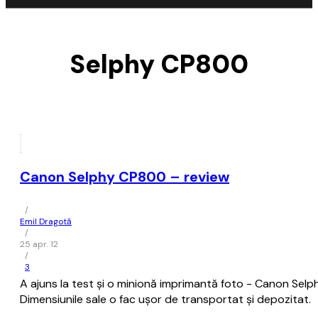
Selphy CP800
Canon Selphy CP800 – review
/
Emil Dragotă
/
25 apr. 12
/
3
A ajuns la test și o minionă imprimantă foto - Canon Selph
Dimensiunile sale o fac ușor de transportat și depozitat.