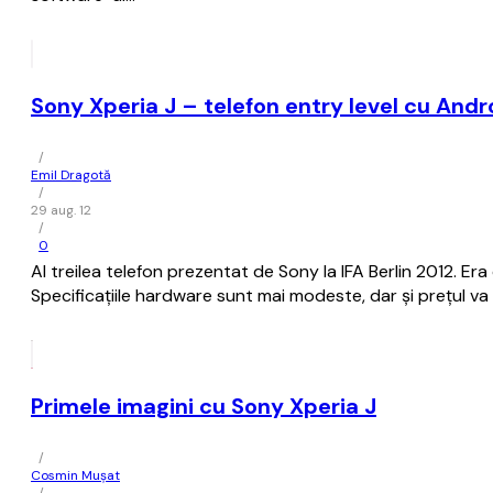
Sony Xperia J – telefon entry level cu Andr
/
Emil Dragotă
/
29 aug. 12
/
0
Al treilea telefon prezentat de Sony la IFA Berlin 2012. Era
Specificațiile hardware sunt mai modeste, dar și prețul v
Primele imagini cu Sony Xperia J
/
Cosmin Mușat