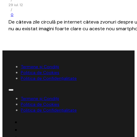
/
29 iul. 12
/
0
De câteva zile circulă pe internet câteva zvonuri despre 
nu au existat imagini foarte clare cu aceste nou smartpho
Termene și Condiții
Politica de Cookies
Politica de Confidențialitate
Termene și Condiții
Politica de Cookies
Politica de Confidențialitate