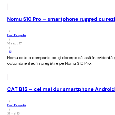
Nomu S10 Pro – smartphone rugged cu rezist
/
Emil Dragotă
/
16 sept. 17
/
13
Nomu este o companie ce-și dorește să iasă în evidență pr
octombrie îl au în pregătire pe Nomu S10 Pro.
CAT B15 – cel mai dur smartphone Android
/
Emil Dragotă
/
31 mai 13