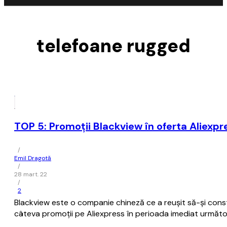
telefoane rugged
TOP 5: Promoții Blackview în oferta Aliexpr
/
Emil Dragotă
/
28 mart. 22
/
2
Blackview este o companie chineză ce a reușit să-și cons
câteva promoții pe Aliexpress în perioada imediat următo