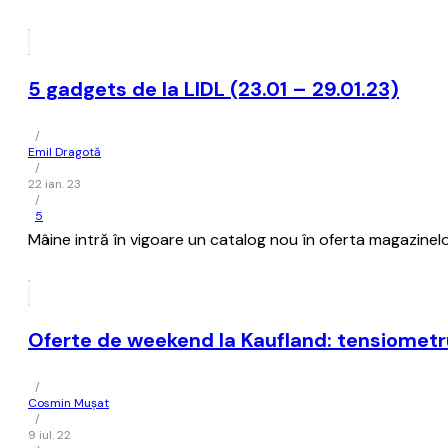
5 gadgets de la LIDL (23.01 – 29.01.23)
/
Emil Dragotă
/
22 ian. 23
/
5
Mâine intră în vigoare un catalog nou în oferta magazinelo
Oferte de weekend la Kaufland: tensiometr
/
Cosmin Mușat
/
9 iul. 22