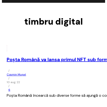
timbru digital
Poşta Română va lansa primul NFT sub forma
/
Cosmin Mușat
/
10 aug. 22
/
6
Poşta Română încearcă sub diverse forme să ajungă o comp