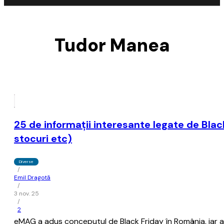
Tudor Manea
25 de informații interesante legate de Blac
stocuri etc)
Diverse
/
Emil Dragotă
/
3 nov. 25
/
2
eMAG a adus conceputul de Black Friday în România, iar as