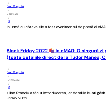
/
Emil Dragotă
/
9 nov. 23
/
3
În urmă cu câteva zile a fost evenimentul de presă al eMA
Black Friday 2022
la eMAG: O singură zi 
(toate detaliile direct de la Tudor Manea,
/
Emil Dragotă
/
10 nov. 22
/
8
Iulian Stanciu a făcut introducerea, iar detaliile le-ați g
Friday 2022.