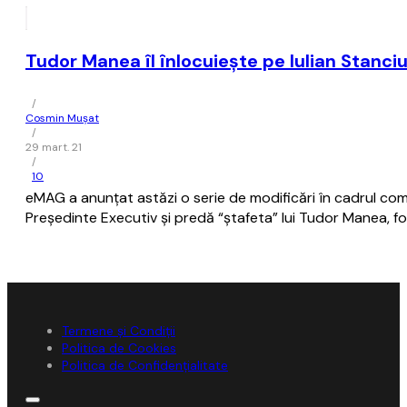
Tudor Manea îl înlocuieşte pe Iulian Stanci
/
Cosmin Mușat
/
29 mart. 21
/
10
eMAG a anunţat astăzi o serie de modificări în cadrul comp
Preşedinte Executiv şi predă “ştafeta” lui Tudor Manea, fo
Termene și Condiții
Politica de Cookies
Politica de Confidențialitate