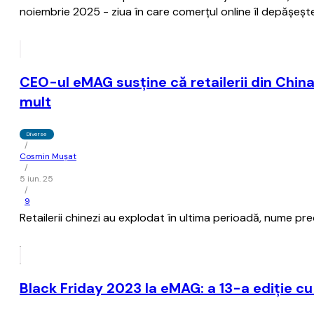
noiembrie 2025 - ziua în care comerțul online îl depășește 
CEO-ul eMAG susţine că retailerii din China
mult
Diverse
/
Cosmin Mușat
/
5 iun. 25
/
9
Retailerii chinezi au explodat în ultima perioadă, nume pr
Black Friday 2023 la eMAG: a 13-a ediție cu