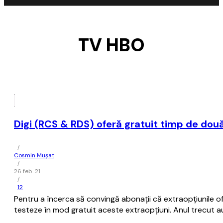
TV HBO
Digi (RCS & RDS) oferă gratuit timp de dou
/
Cosmin Mușat
/
26 feb. 21
/
12
Pentru a încerca să convingă abonaţii că extraopţiunile of
testeze în mod gratuit aceste extraopţiuni. Anul trecut a