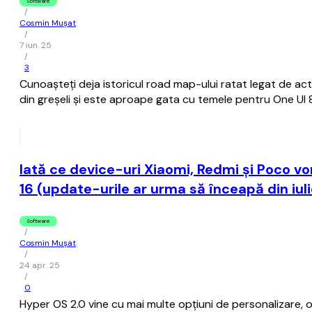
Software
/
Cosmin Mușat
/
7 iun. 25
/
3
Cunoaşteţi deja istoricul road map-ului ratat legat de a
din greşeli şi este aproape gata cu temele pentru One UI 8
Iată ce device-uri Xiaomi, Redmi şi Poco vor
16 (update-urile ar urma să înceapă din iuli
Software
/
Cosmin Mușat
/
24 apr. 25
/
0
Hyper OS 2.0 vine cu mai multe opţiuni de personalizare, o