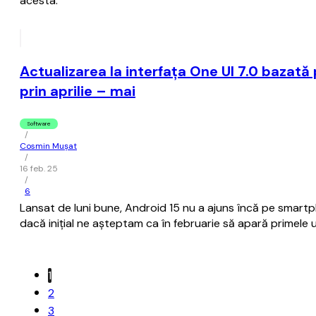
acesta.
Actualizarea la interfaţa One UI 7.0 bazată
prin aprilie – mai
Software
/
Cosmin Mușat
/
16 feb. 25
/
6
Lansat de luni bune, Android 15 nu a ajuns încă pe smartp
dacă iniţial ne aşteptam ca în februarie să apară primele 
1
2
3