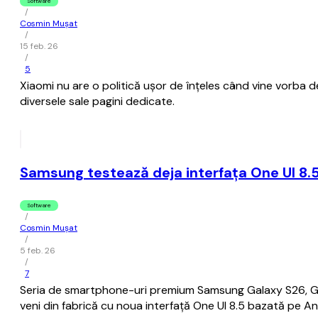
Software
/
Cosmin Mușat
/
15 feb. 26
/
5
Xiaomi nu are o politică uşor de înţeles când vine vorba d
diversele sale pagini dedicate.
Samsung testează deja interfaţa One UI 8.5 
Software
/
Cosmin Mușat
/
5 feb. 26
/
7
Seria de smartphone-uri premium Samsung Galaxy S26, Galax
veni din fabrică cu noua interfaţă One UI 8.5 bazată pe An