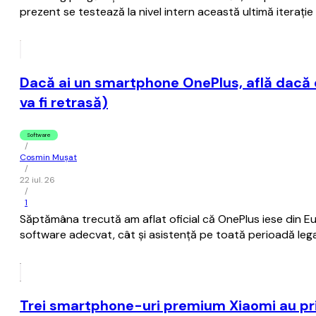
prezent se testează la nivel intern această ultimă iteraţ
Dacă ai un smartphone OnePlus, află dacă eş
va fi retrasă)
Software
/
Cosmin Mușat
/
22 iul. 26
/
1
Săptămâna trecută am aflat oficial că OnePlus iese din Eur
software adecvat, cât şi asistenţă pe toată perioadă lega
Trei smartphone-uri premium Xiaomi au prim