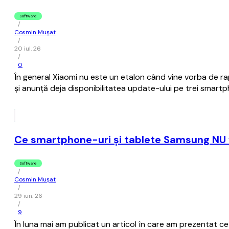
Software
/
Cosmin Mușat
/
20 iul. 26
/
0
În general Xiaomi nu este un etalon când vine vorba de rap
şi anunţă deja disponibilitatea update-ului pe trei smart
Ce smartphone-uri şi tablete Samsung NU vo
Software
/
Cosmin Mușat
/
29 iun. 26
/
9
În luna mai am publicat un articol în care am prezentat c