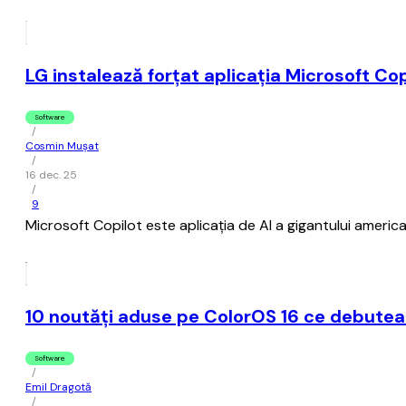
LG instalează forţat aplicaţia Microsoft Cop
Software
/
Cosmin Mușat
/
16 dec. 25
/
9
Microsoft Copilot este aplicaţia de AI a gigantului america
10 noutăți aduse pe ColorOS 16 ce debuteaz
Software
/
Emil Dragotă
/