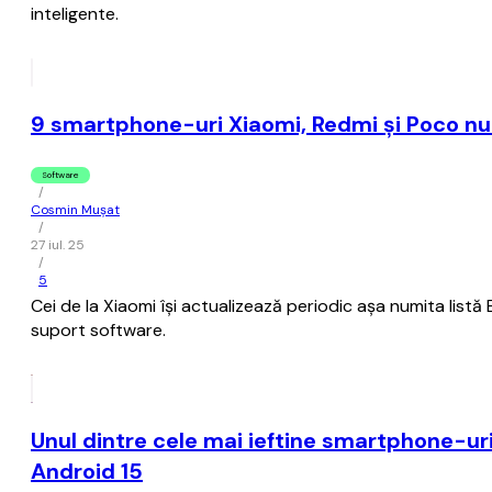
inteligente.
9 smartphone-uri Xiaomi, Redmi şi Poco nu 
Software
/
Cosmin Mușat
/
27 iul. 25
/
5
Cei de la Xiaomi îşi actualizează periodic aşa numita listă 
suport software.
Unul dintre cele mai ieftine smartphone-uri
Android 15