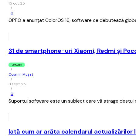
15 oct. 25
/
0
OPPO a anunțat ColorOS 16, software ce debutează global a
31 de smartphone-uri Xiaomi, Redmi şi Poco
Software
/
Cosmin Mușat
/
8 sept. 25
/
0
Suportul software este un subiect care vă atrage destul de 
Iată cum ar arăta calendarul actualizărilor