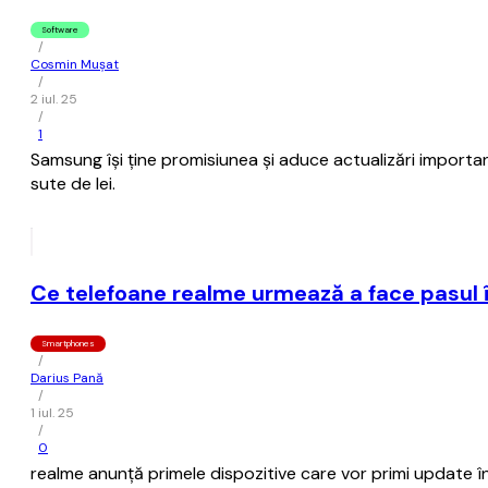
Software
/
Cosmin Mușat
/
2 iul. 25
/
1
Samsung îşi ţine promisiunea şi aduce actualizări importan
sute de lei.
Ce telefoane realme urmează a face pasul î
Smartphones
/
Darius Pană
/
1 iul. 25
/
0
realme anunță primele dispozitive care vor primi update în