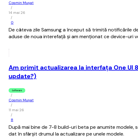
Cosmin Mușat
/
14 mai 26
/
0
De câteva zile Samsung a început să trimită notificările d
aduse de noua interefaţă şi am menţionat ce device-uri v
Am primit actualizarea la interfaţa One UI
update?)
Software
/
Cosmin Mușat
/
11 mai 26
/
8
După mai bine de 7-8 build-uri beta pe anumite modele, se 
dat în sfârşit drumul la actualizare pe unele modele.