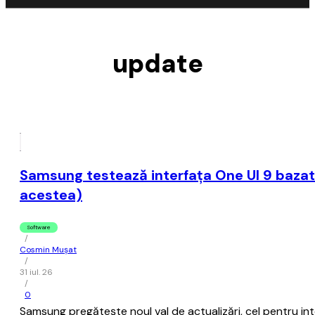
update
Samsung testează interfaţa One UI 9 bazat
acestea)
Software
/
Cosmin Mușat
/
31 iul. 26
/
0
Samsung pregăteşte noul val de actualizări, cel pentru i