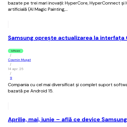
bazate pe trei mari inovaţii: HyperCore, HyperConnect şi H
artificială (AI Magic Painting,…
Samsung opreşte actualizarea la interfaţa
Software
/
Cosmin Mușat
/
14 apr. 25
/
9
Compania cu cel mai diversificat şi complet suport softwa
bazată pe Android 15.
Aprilie, mai, iunie – află ce device Samsung