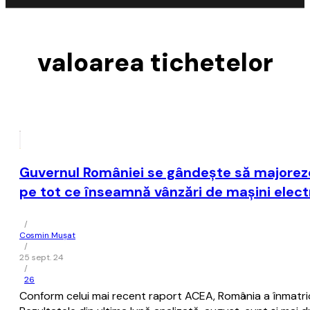
valoarea tichetelor
Guvernul României se gândeşte să majoreze 
pe tot ce înseamnă vânzări de maşini elect
/
Cosmin Mușat
/
25 sept. 24
/
26
Conform celui mai recent raport ACEA, România a înmatricu