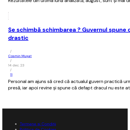
Rezultatele din ultima lună analizată, august, sunt şi mai
Se schimbă schimbarea ? Guvernul spune că 
drastic
/
Cosmin Mușat
/
14 dec. 23
/
11
Personal am ajuns să cred că actualul guvern practică ur
presă, iar apoi revine şi spune că defapt dracul nu este a
Termene și Condiții
Politica de Cookies