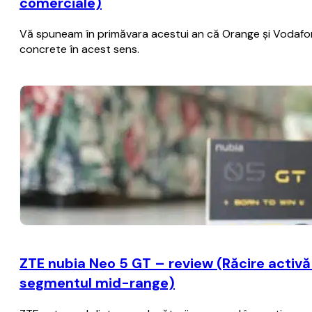
comerciale)
Vă spuneam în primăvara acestui an că Orange şi Vodafone 
concrete în acest sens.
ZTE nubia Neo 5 GT – review (Răcire activă c
segmentul mid-range)