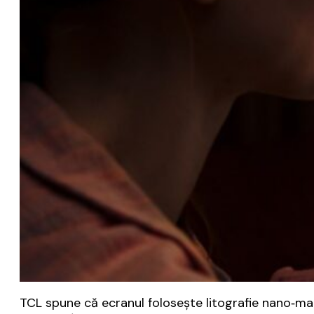
TCL spune că ecranul folosește litografie nano‑matri