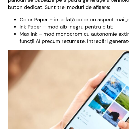
panouri se bazează pe a patra generație a tehnolog
buton dedicat. Sunt trei moduri de afișare:
Color Paper – interfață color cu aspect mai „s
Ink Paper – mod alb-negru pentru citit;
Max Ink – mod monocrom cu autonomie extinsă, 
funcții AI precum rezumate, întrebări genera