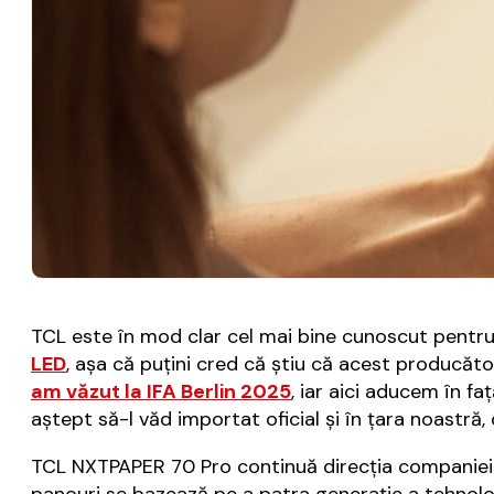
TCL este în mod clar cel mai bine cunoscut pentr
LED
, așa că puțini cred că știu că acest producăt
am văzut la IFA Berlin 2025
, iar aici aducem în 
aștept să-l văd importat oficial și în țara noast
TCL NXTPAPER 70 Pro continuă direcția companiei î