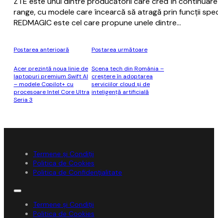
ZTE este unul dintre producătorii care cred în continua
range, cu modele care încearcă să atragă prin funcții spec
REDMAGIC este cel care propune unele dintre…
Postarea anterioară
Postarea următoare
Acer prezintă noua linie de
Scena tech din România –
laptopuri premium Swift AI
creștere în adoptarea
– modele Copilot+ cu
serviciilor cloud și de
procesoare Intel Core Ultra
inteligență artificială
Seria 3
Termene și Condiții
Politica de Cookies
Politica de Confidențialitate
Termene și Condiții
Politica de Cookies