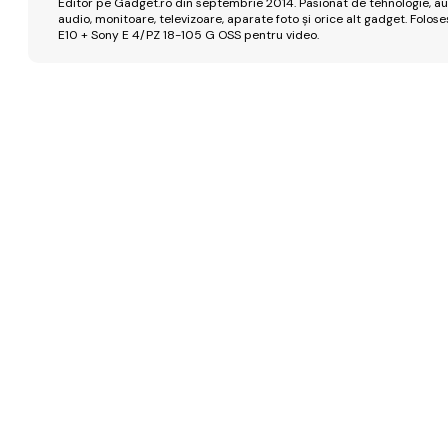
Editor pe Gadget.ro din septembrie 2014. Pasionat de tehnologie, aut
audio, monitoare, televizoare, aparate foto și orice alt gadget. Fo
E10 + Sony E 4/PZ 18-105 G OSS pentru video.