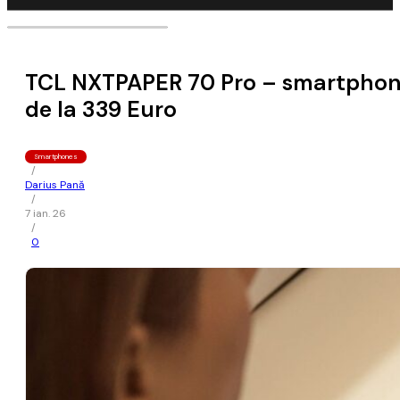
TCL NXTPAPER 70 Pro – smartphone g
de la 339 Euro
Smartphones
/
Darius Pană
/
7 ian. 26
/
0