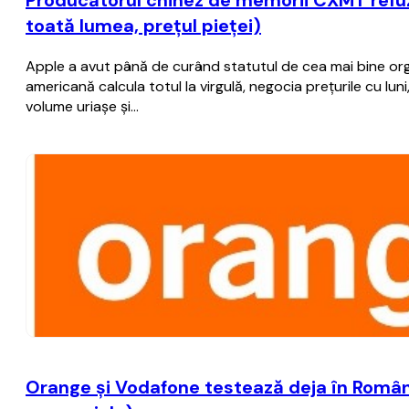
Producătorul chinez de memorii CXMT refuză
toată lumea, preţul pieţei)
Apple a avut până de curând statutul de cea mai bine o
americană calcula totul la virgulă, negocia preţurile cu lu
volume uriaşe şi…
Orange şi Vodafone testează deja în România