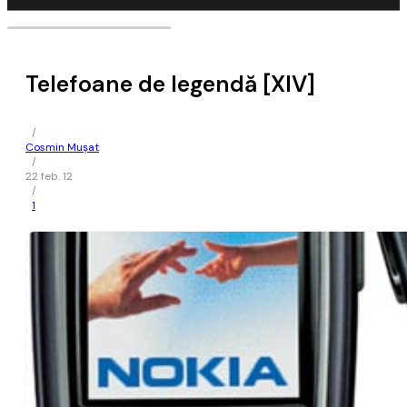
Telefoane de legendă [XIV]
/
Cosmin Mușat
/
22 feb. 12
/
1