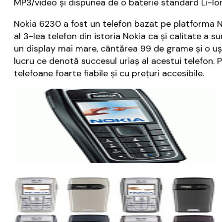
MP3/video şi dispunea de o baterie standard Li-Ion
Nokia 6230 a fost un telefon bazat pe platforma No
al 3-lea telefon din istoria Nokia ca şi calitate a
un display mai mare, cântărea 99 de grame şi o uş
lucru ce denotă succesul uriaş al acestui telefon
telefoane foarte fiabile şi cu preţuri accesibile.