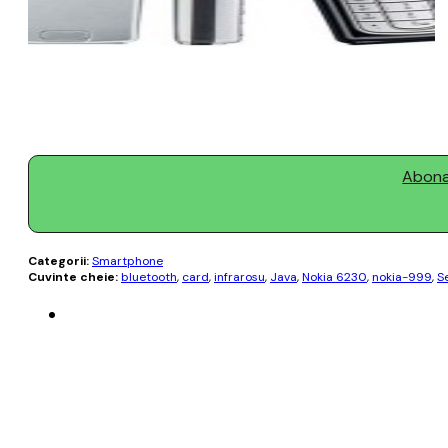
Abonaț
Categorii:
Smartphone
Cuvinte cheie:
bluetooth
,
card
,
infrarosu
,
Java
,
Nokia 6230
,
nokia-999
,
S