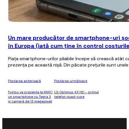
Un mare producător de smartphone-uri şoch
în Europa (iată cum ţine în control costuril
Piaţa smartphone-urilor pliabile începe să crească atât ca 
prezenţa pe această nişă. Din păcate preţurile sunt unele 
Postarea anterioară
Postarea următoare
Fujitsu va prezenta la MWC
LG Optimus 4X HD – primul
un smartphone cu Tegra 3
telefon quad-core
şi cameră de 13 megapixeli