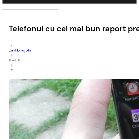
Telefonul cu cel mai bun raport p
/
Emil Dragotă
/
11 iul. 11
/
5