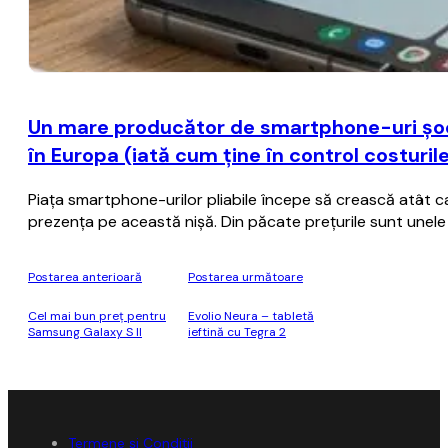
Un mare producător de smartphone-uri şoch
în Europa (iată cum ţine în control costuril
Piaţa smartphone-urilor pliabile începe să crească atât ca 
prezenţa pe această nişă. Din păcate preţurile sunt unele 
Postarea anterioară
Postarea următoare
Cel mai bun preţ pentru
Evolio Neura – tabletă
Samsung Galaxy S II
ieftină cu Tegra 2
Termene și Condiții