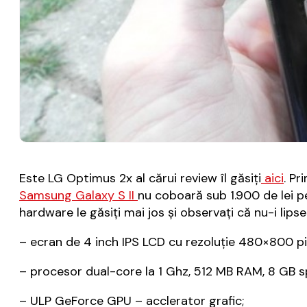
Este LG Optimus 2x al cărui review îl găsiţi
aici
. Pr
Samsung Galaxy S II
nu coboară sub 1.900 de lei p
hardware le găsiţi mai jos şi observaţi că nu-i lip
– ecran de 4 inch IPS LCD cu rezoluţie 480×800 pixe
– procesor dual-core la 1 Ghz, 512 MB RAM, 8 GB s
– ULP GeForce GPU – acclerator grafic;