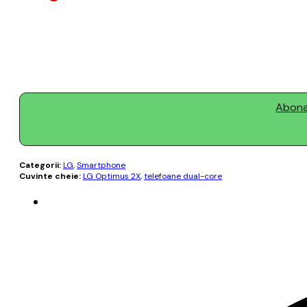
Abonaț
Categorii:
LG
,
Smartphone
Cuvinte cheie:
LG Optimus 2X
,
telefoane dual-core