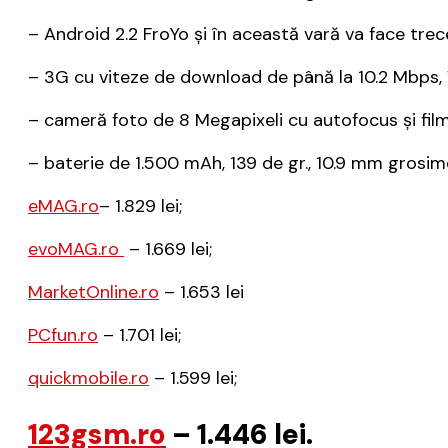
– Android 2.2 FroYo şi în această vară va face tre
– 3G cu viteze de download de până la 10.2 Mbps, 
– cameră foto de 8 Megapixeli cu autofocus şi film
– baterie de 1.500 mAh, 139 de gr., 10.9 mm grosim
eMAG.ro
– 1.829 lei;
evoMAG.ro
– 1.669 lei;
MarketOnline.ro
– 1.653 lei
PCfun.ro
– 1.701 lei;
quickmobile.ro
– 1.599 lei;
123gsm.ro
– 1.446 lei.