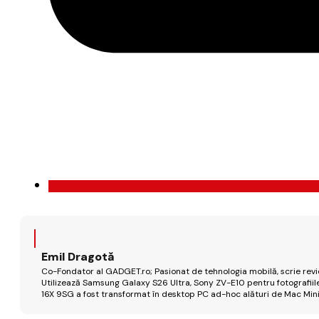
Emil Dragotă
Co-Fondator al GADGET.ro; Pasionat de tehnologia mobilă, scrie review
Utilizează Samsung Galaxy S26 Ultra, Sony ZV-E10 pentru fotografiile
16X 9SG a fost transformat în desktop PC ad-hoc alături de Mac Mini 