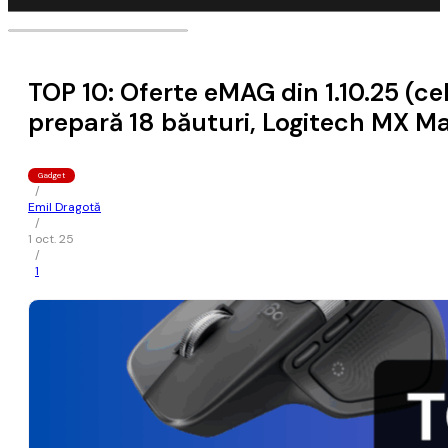
TOP 10: Oferte eMAG din 1.10.25 (c
prepară 18 băuturi, Logitech MX Ma
Gadget
/
Emil Dragotă
/
1 oct. 25
/
1