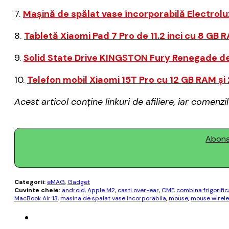
7.
Mașină de spălat vase încorporabilă Electrolux
8.
Tabletă Xiaomi Pad 7 Pro de 11.2 inci cu 8 GB 
9.
Solid State Drive KINGSTON Fury Renegade de
10.
Telefon mobil Xiaomi 15T Pro cu 12 GB RAM și
Acest articol conține linkuri de afiliere, iar come
Abonaț
Categorii:
eMAG
,
Gadget
Cuvinte cheie:
android
,
Apple M2
,
casti over-ear
,
CMF
,
combina frigorific
MacBook Air 13
,
masina de spalat vase incorporabila
,
mouse
,
mouse wirele