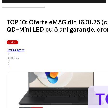
TOP 10: Oferte eMAG din 16.01.25 (c
QD-Mini LED cu 5 ani garanție, dro
Gadget
/
Emil Dragotă
/
16 ian. 25
/
1