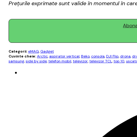
Prețurile exprimate sunt valide în momentul în care 
Abonaț
Categorii:
eMAG
,
Gadget
Cuvinte cheie:
Arctic
,
aspirator vertical
,
Beko
,
consola
,
DJI Flip
,
drona
,
dr
samsung
,
side by side
,
telefon mobil
,
televizor
,
televizor TCL
,
top 10
,
uscato