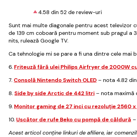
4.58 din 52 de review-uri
Sunt mai multe diagonale pentru acest televizor 
de 139 cm coboară pentru moment sub pragul a 30
nits, rulează Google TV.
Ca tehnologie mi se pare a fi una dintre cele mai 
6.
Friteuză fără ulei Philips Airfryer de 2000W cu 
7.
Consolă Nintendo Switch OLED
– nota 4.82 din 
8.
Side by side Arctic de 442 litri
– nota maximă di
9.
Monitor gaming de 27 inci cu rezoluție 2560 x 
10.
Uscător de rufe Beko cu pompă de căldură
– 
Acest articol conține linkuri de afiliere, iar come