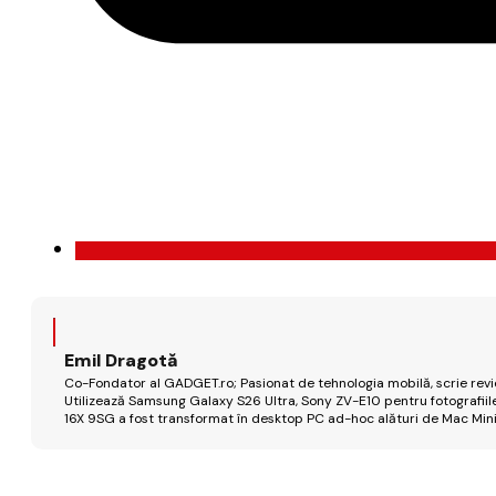
Emil Dragotă
Co-Fondator al GADGET.ro; Pasionat de tehnologia mobilă, scrie review
Utilizează Samsung Galaxy S26 Ultra, Sony ZV-E10 pentru fotografiile
16X 9SG a fost transformat în desktop PC ad-hoc alături de Mac Mini 