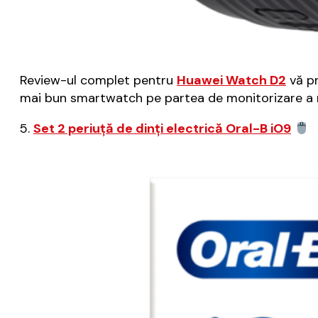
Review-ul complet pentru
Huawei Watch D2
vă pr
mai bun smartwatch pe partea de monitorizare a r
5.
Set 2 periuță de dinți electrică Oral-B iO9