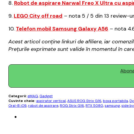
8.
Robot de aspirare Narwal Freo X Ultra cu aspir
9.
LEGO City off road
– nota 5 / 5 din 13 review-u
10.
Telefon mobil Samsung Galaxy A56
– nota 4.6
Acest articol conține linkuri de afiliere, iar com
Prețurile exprimate sunt valide în momentul în care 
Abonaț
Categorii:
eMAG
,
Gadget
Cuvinte cheie:
aspirator vertical
,
ASUS ROG Strix G16
,
boxa portabila
,
Dy
Oral-B iO9
,
robot de aspirare
,
ROG Strix G16
,
RTX 5080
,
samsung
,
side by