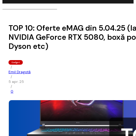
TOP 10: Oferte eMAG din 5.04.25 (l
NVIDIA GeForce RTX 5080, boxă porta
Dyson etc)
Gadget
/
Emil Dragotă
/
5 apr. 25
/
0