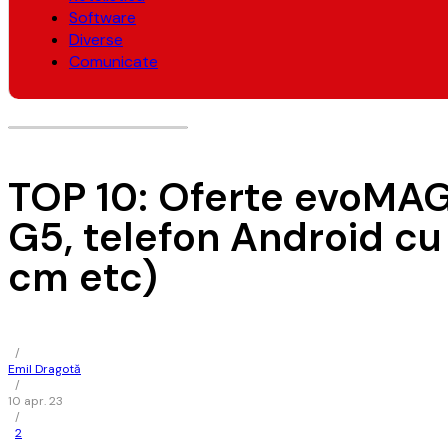
Software
Diverse
Comunicate
TOP 10: Oferte evoMAG 
G5, telefon Android cu
cm etc)
/
Emil Dragotă
/
10 apr. 23
/
2