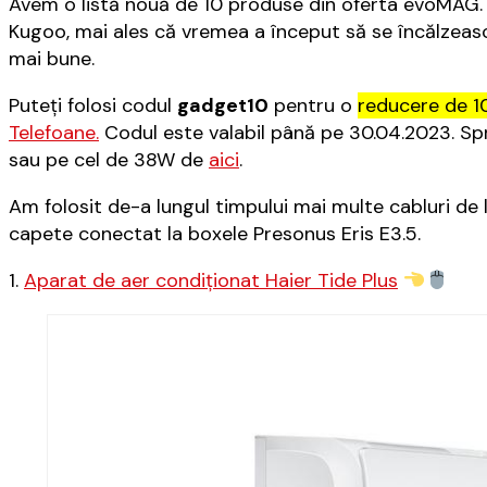
Avem o listă nouă de 10 produse din oferta evoMAG. Ve
Kugoo, mai ales că vremea a început să se încălzească
mai bune.
Puteți folosi codul
gadget10
pentru o
reducere de 
Telefoane.
Codul este valabil până pe 30.04.2023. S
sau pe cel de 38W de
aici
.
Am folosit de-a lungul timpului mai multe cabluri de
capete conectat la boxele Presonus Eris E3.5.
1.
Aparat de aer condiționat Haier Tide Plus