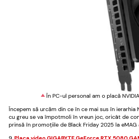
În PC-ul personal am o placă NVIDIA
Începem să urcăm din ce în ce mai sus în ierarhia
cu greu se va împotmoli în vreun joc, oricât de comp
prinsă în promoțiile de Black Friday 2025 la eMAG a
9.
Placa video GIGABYTE GeForce RTX 5080 G