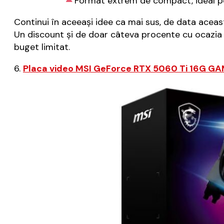
Format extrem de compact, ideal pen
Continui în aceeași idee ca mai sus, de data aceas
Un discount și de doar câteva procente cu ocazia
buget limitat.
6.
Placa video MSI GeForce RTX 5060 Ti 16G G