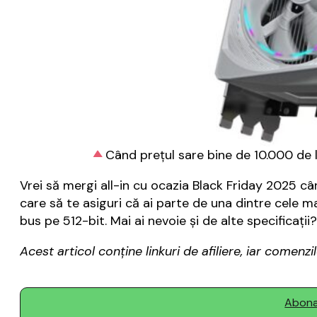
Când prețul sare bine de 10.000 de le
Vrei să mergi all-in cu ocazia Black Friday 2025 c
care să te asiguri că ai parte de una dintre cele 
bus pe 512-bit. Mai ai nevoie și de alte specificați
Acest articol conține linkuri de afiliere, iar come
Abonaț