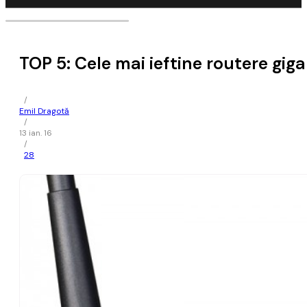
TOP 5: Cele mai ieftine routere gig
/
Emil Dragotă
/
13 ian. 16
/
28