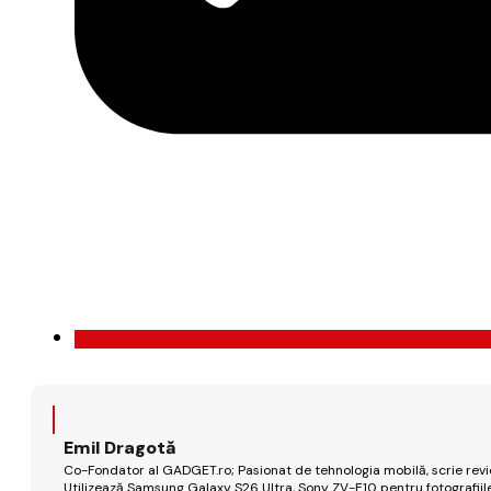
Emil Dragotă
Co-Fondator al GADGET.ro; Pasionat de tehnologia mobilă, scrie review
Utilizează Samsung Galaxy S26 Ultra, Sony ZV-E10 pentru fotografiile