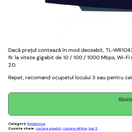
Dacă prețul contează în mod deosebit, TL-WR1043ND 
fir la viteze gigabit de 10 / 100 / 1000 Mbps, Wi-F
2.0.
Repet, recomand ocupatul locului 3 sau pentru cei m
Abonaț
Categorii:
Retelistica
Cuvinte cheie:
routere gigabit
,
routere ieftine
,
top 5