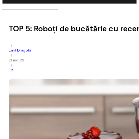
TOP 5: Roboți de bucătărie cu rece
/
Emil Dragotă
/
21 iun. 23
/
2