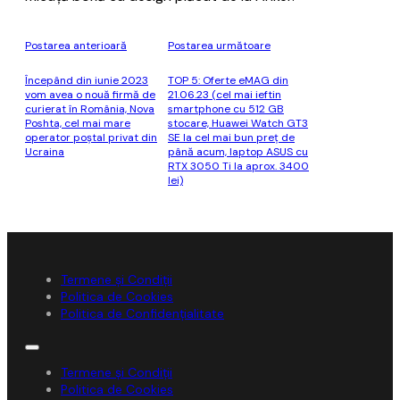
Postarea anterioară
Postarea următoare
Începând din iunie 2023
TOP 5: Oferte eMAG din
vom avea o nouă firmă de
21.06.23 (cel mai ieftin
curierat în România, Nova
smartphone cu 512 GB
Poshta, cel mai mare
stocare, Huawei Watch GT3
operator poştal privat din
SE la cel mai bun preț de
Ucraina
până acum, laptop ASUS cu
RTX 3050 Ti la aprox. 3400
lei)
Termene și Condiții
Politica de Cookies
Politica de Confidențialitate
Termene și Condiții
Politica de Cookies