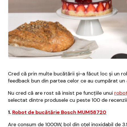
Cred că prin multe bucătării și-a făcut loc și un 
feedback bun din partea celor ce au cumpărat un 
Nu cred că are rost să insist pe funcțiile unui
robot
selectat dintre produsele cu peste 100 de recenzii
1.
Robot de bucătărie Bosch MUM58720
Are consum de 1000W, bol din oțel inoxidabil de 3.9 l