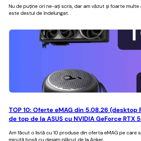
Nu de puţine ori ne-aţi scris, dar am văzut şi foarte multe
este destul de îndelungat.
TOP 10: Oferte eMAG din 5.08.26 (desktop 
de top de la ASUS cu NVIDIA GeForce RTX 50
Am făcut o listă cu 10 produse din oferta eMAG pe care spe
micuță boxă cu design plăcut de la Anker.