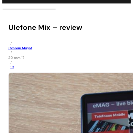
Ulefone Mix – review
/
Cosmin Mușat
/
20 nov. 17
/
10