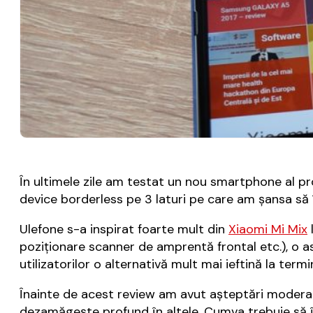
În ultimele zile am testat un nou smartphone al p
device borderless pe 3 laturi pe care am şansa să î
Ulefone s-a inspirat foarte mult din
Xiaomi Mi Mix
poziţionare scanner de amprentă frontal etc.), o a
utilizatorilor o alternativă mult mai ieftină la ter
Înainte de acest review am avut aşteptări moderat
dezamăgeşte profund în altele. Cumva trebuie să îşi