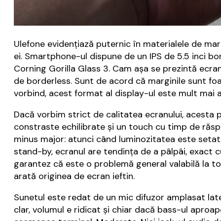
Ulefone evidenţiază puternic în materialele de ma
ei. Smartphone-ul dispune de un IPS de 5.5 inci bor
Corning Gorilla Glass 3. Cam aşa se prezintă ecran
de borderless. Sunt de acord că marginile sunt foar
vorbind, acest format al display-ul este mult mai a
Dacă vorbim strict de calitatea ecranului, acesta pr
constraste echilibrate şi un touch cu timp de răsp
minus major: atunci când luminozitatea este setat
stand-by, ecranul are tendinţa de a pâlpâi, exact 
garantez că este o problemă general valabilă la t
arată originea de ecran ieftin.
Sunetul este redat de un mic difuzor amplasat later
clar, volumul e ridicat şi chiar dacă bass-ul aproa