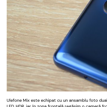
Ulefone Mix este echipat cu un ansamblu foto dual 
LED, HDR, iar în zona frontală regăsim o cameră fro