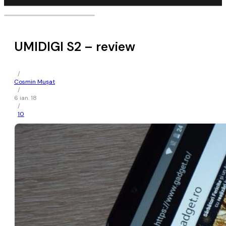
UMIDIGI S2 – review
/
Cosmin Mușat
/
6 ian. 18
/
10