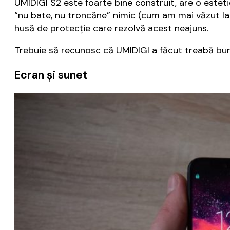
UMIDIGI S2 este foarte bine construit, are o esteti
“nu bate, nu troncăne” nimic (cum am mai văzut la u
husă de protecţie care rezolvă acest neajuns.
Trebuie să recunosc că UMIDIGI a făcut treabă bună l
Ecran şi sunet