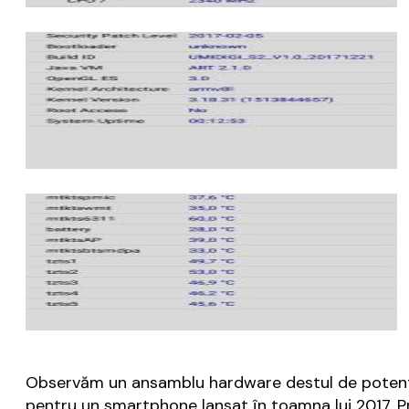
Observăm un ansamblu hardware destul de potent p
pentru un smartphone lansat în toamna lui 2017. P