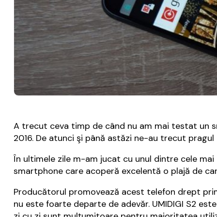
A trecut ceva timp de când nu am mai testat un
2016. De atunci şi până astăzi ne-au trecut pragul d
În ultimele zile m-am jucat cu unul dintre cele ma
smartphone care acoperă excelentă o plajă de cara
Producătorul promovează acest telefon drept primul 
nu este foarte departe de adevăr. UMIDIGI S2 este 
zi cu zi sunt mulţumitoare pentru majoritatea utiliz