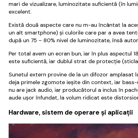
mari de vizualizare, luminozitate suficientă (în lum
excelent.
Există două aspecte care nu m-au încântat la acest
un alt smartphone) şi culorile care par a avea te
după un 75 – 80% nivel de luminozitate, însă auto
Per total avem un ecran bun, iar în plus aspectul 1
este suficientă, iar dublul strat de protecţie (stic
Sunetul extern provine de la un difozor amplasat l
deja primele zgomote ieşite din context, iar bass-
nu are jack audio, iar producătorul a inclus în pa
aude uşor înfundat, la volum ridicat este distorsion
Hardware, sistem de operare și aplicații