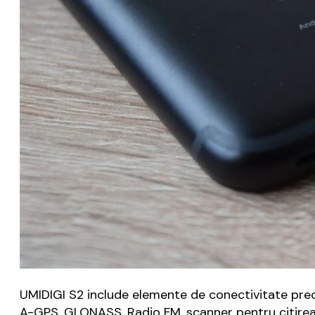
UMIDIGI S2 include elemente de conectivitate prec
A-GPS, GLONASS, Radio FM, scanner pentru citirea