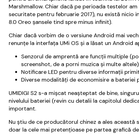
Marshmallow. Chiar dacă pe perioada testelor am pr
securitate pentru februarie 2017), nu există nici
8.0 Oreo şansele tind spre minus infinit).
Chiar dacă vorbim de o versiune Android mai veche
renunţe la interfaţa UMi OS şi a lăsat un Android ap
Senzorul de amprentă are funcţii multiple (posi
screenshot, de a porni muzica şi multe altele)
Notificare LED pentru diverse informaţii primit
Diverse modalităţi de economisire a bateriei 
UMIDIGI S2 s-a mişcat neaşteptat de bine, singurul
nivelului bateriei (revin cu detalii la capitolul d
important.
Nu ştiu de ce producătorul chinez a ales această so
doar la cele mai pretenţioase pe partea grafică deta