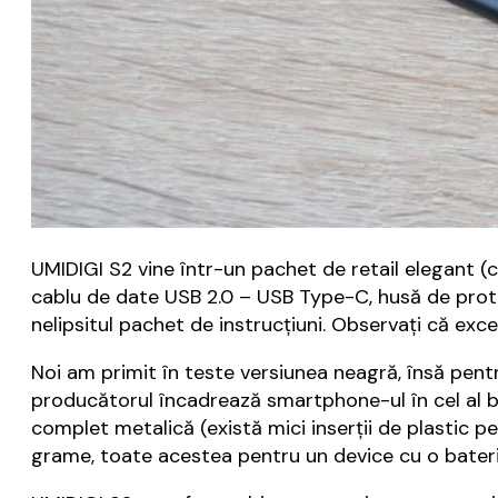
UMIDIGI S2 vine într-un pachet de retail elegant (c
cablu de date USB 2.0 – USB Type-C, husă de prote
nelipsitul pachet de instrucţiuni. Observaţi că exc
Noi am primit în teste versiunea neagră, însă pent
producătorul încadrează smartphone-ul în cel al b
complet metalică (există mici inserţii de plastic 
grame, toate acestea pentru un device cu o bater