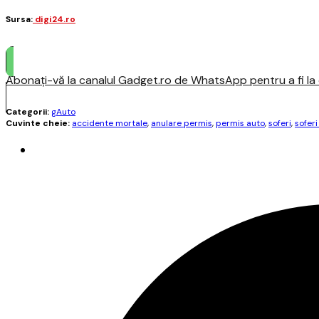
Sursa:
digi24.ro
Abonați-vă la canalul Gadget.ro de WhatsApp pentru a fi la c
Categorii:
gAuto
Cuvinte cheie:
accidente mortale
,
anulare permis
,
permis auto
,
soferi
,
soferi