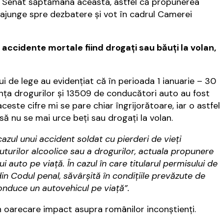
re Senat săptămâna aceasta, astfel că propunerea
 ajunge spre dezbatere şi vot în cadrul Camerei
accidente mortale fiind drogaţi sau băuţi la volan,
lui de lege au evidenţiat că în perioada 1 ianuarie – 30
uenţa drogurilor şi 13509 de conducători auto au fost
aceste cifre mi se pare chiar îngrijorătoare, iar o astfel
ă nu se mai urce beţi sau drogaţi la volan.
cazul unui accident soldat cu pierderi de vieţi
uturilor alcoolice sau a drogurilor, actuala propunere
 auto pe viaţă. În cazul în care titularul permisului de
din Codul penal, săvârşită în condiţiile prevăzute de
onduce un autovehicul pe viaţă”.
n oarecare impact asupra românilor inconştienţi.