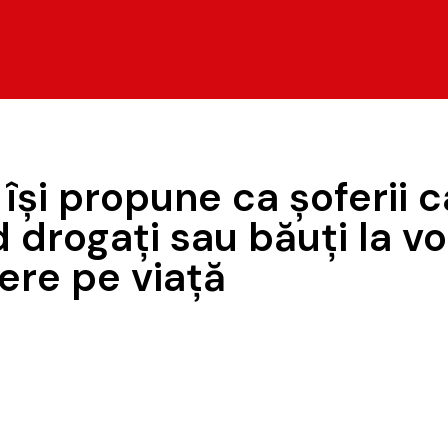
 îşi propune ca şoferii 
 drogaţi sau băuţi la v
ere pe viaţă