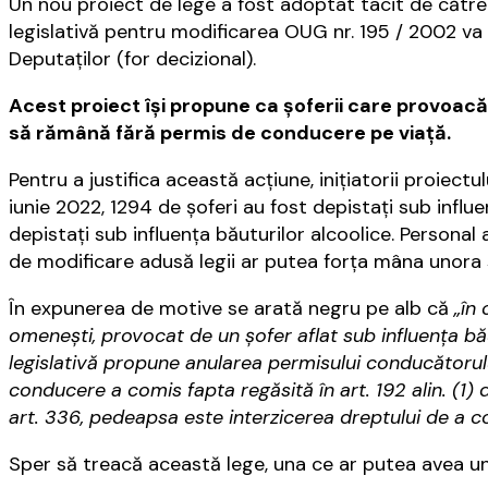
Un nou proiect de lege a fost adoptat tacit de căt
legislativă pentru modificarea OUG nr. 195 / 2002 va
Deputaţilor (for decizional).
Acest proiect îşi propune ca şoferii care provoacă 
să rămână fără permis de conducere pe viaţă.
Pentru a justifica această acţiune, iniţiatorii proiectu
iunie 2022, 1294 de şoferi au fost depistaţi sub infl
depistaţi sub influenţa băuturilor alcoolice. Personal 
de modificare adusă legii ar putea forţa mâna unora s
În expunerea de motive se arată negru pe alb că
„în 
omeneşti, provocat de un şofer aflat sub influenţa bă
legislativă propune anularea permisului conducătorului
conducere a comis fapta regăsită în art. 192 alin. (1) 
art. 336, pedeapsa este interzicerea dreptului de a c
Sper să treacă această lege, una ce ar putea avea u