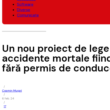
Software
Diverse
Comunicate
Un nou proiect de lege
accidente mortale fiind
fără permis de conduc
/
Cosmin Mușat
/
6 feb. 24
/
17