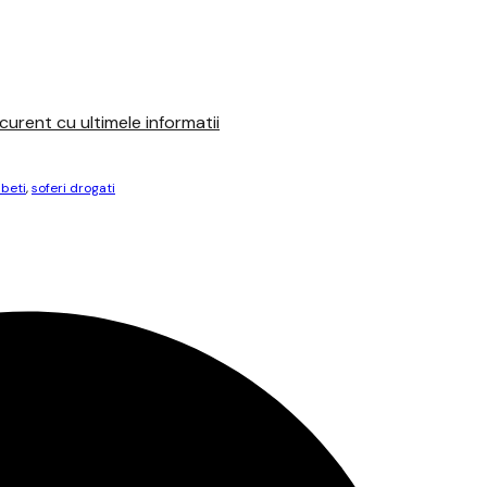
urent cu ultimele informatii
 beti
,
soferi drogati