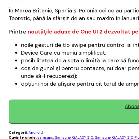
În Marea Britanie, Spania și Polonia cei ce au parti
Teoretic, până la sfârșit de an sau maxim în ianua
Printre
noutățile aduse de One UI 2 dezvoltat pe
noile gesturi de tip swipe pentru control al in
Device Care cu meniu simplificat;
posibilitatea de a seta o limită la care să fun
coș de gunoi și pentru contacte, nu doar pentr
unde să-l recuperezi);
opțiuni noi de afișare pentru cititorul de amp
Abonaț
Categorii:
Android
Cuvinte cheie:
samsung
,
Samsung GALAXY S10
,
Samsung GALAXY S10 Pl