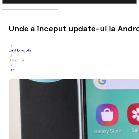
Unde a început update-ul la Andro
/
Emil Dragotă
/
3 dec. 19
/
17