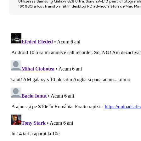
Utilizează Samsung Galaxy S26 Ultra, Sony ZV-E10 pentru fotografiile
16X 9SG a fost transformat în desktop PC ad-hoc alături de Mac Mini 