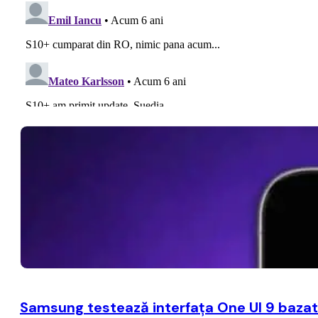
Samsung testează interfaţa One UI 9 bazat