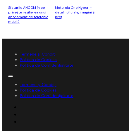
Sfaturile ANCOM în ce
Motorola One Hyper –
privește rezilierea unui
detalii oficiale, imagini şi
abonament de telefonie
preţ
mobilă
Termene și Condiții
Politica de Cookies
Politica de Confidențialitate
Termene și Condiții
Politica de Cookies
Politica de Confidențialitate