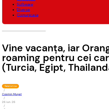
Software
Diverse
Comunicate
Vine vacanţa, iar Oran
roaming pentru cei car
(Turcia, Egipt, Thailand
Retelistica
/
Cosmin Mușat
/
26 iun. 26
/