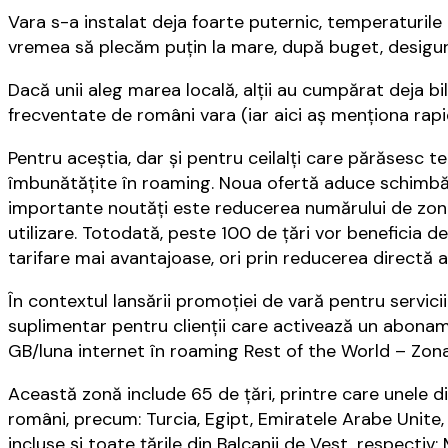
Vara s-a instalat deja foarte puternic, temperaturile
vremea să plecăm puţin la mare, după buget, desigur
Dacă unii aleg marea locală, alţii au cumpărat deja bi
frecventate de români vara (iar aici aş menţiona rapi
Pentru aceştia, dar şi pentru ceilalţi care părăsesc t
îmbunătăţite în roaming. Noua ofertă aduce schimbări 
importante noutăți este reducerea numărului de zone t
utilizare. Totodată, peste 100 de țări vor beneficia de
tarifare mai avantajoase, ori prin reducerea directă a 
În contextul lansării promoției de vară pentru servic
suplimentar pentru clienții care activează un abonam
GB/luna internet în roaming Rest of the World – Zona
Această zonă include 65 de țări, printre care unele di
români, precum: Turcia, Egipt, Emiratele Arabe Unite,
incluse și toate țările din Balcanii de Vest, respecti