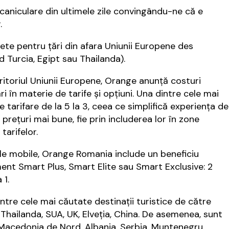
 caniculare din ultimele zile convingându-ne că e
.
lete pentru ţări din afara Uniunii Europene des
d Turcia, Egipt sau Thailanda).
eritoriul Uniunii Europene, Orange anunţă costuri
în materie de tarife și opțiuni. Una dintre cele mai
arifare de la 5 la 3, ceea ce simplifică experiența de
 prețuri mai bune, fie prin includerea lor în zone
tarifelor.
iile mobile, Orange Romania include un beneficiu
ent Smart Plus, Smart Elite sau Smart Exclusive: 2
 1.
ntre cele mai căutate destinații turistice de către
 Thailanda, SUA, UK, Elveția, China. De asemenea, sunt
v: Macedonia de Nord, Albania, Serbia, Muntenegru,