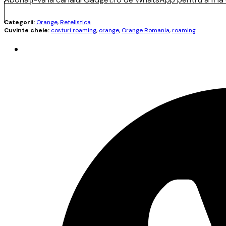
Categorii:
Orange
,
Retelistica
Cuvinte cheie:
costuri roaming
,
orange
,
Orange Romania
,
roaming