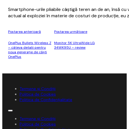
Smartphone-urile pliabile câştigă teren an de an, însă cu
actual al exploziei în materie de costuri de producţie, eu
Postarea anterioară
Postarea următoare
OnePlus Bullets Wireless Z
Monitor 5K UltraWide LG
– câteva detalii pentru
34WK95U – review
noua generaţie de căşti
OnePlus
Termene și Condiții
Politica de Cookies
Politica de Confidențialitate
Termene și Condiții
Politica de Cookies