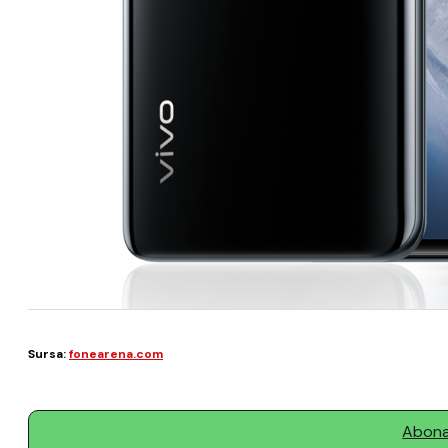
Sursa:
fonearena.com
Abonaț