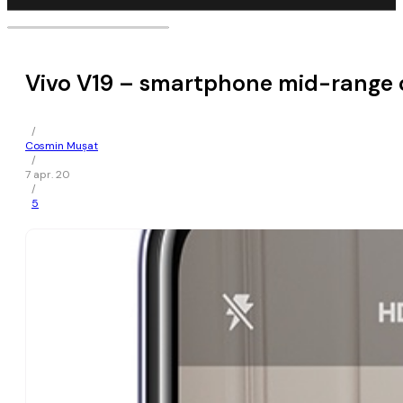
Vivo V19 – smartphone mid-range c
/
Cosmin Mușat
/
7 apr. 20
/
5